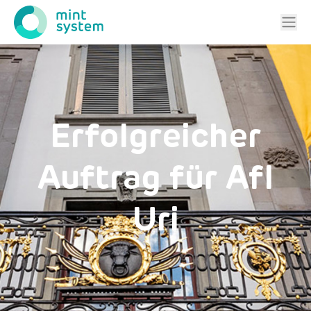
Erfolgreicher
Auftrag für AfI
Uri